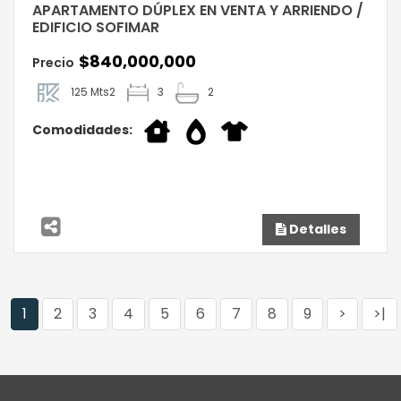
APARTAMENTO DÚPLEX EN VENTA Y ARRIENDO /
EDIFICIO SOFIMAR
$840,000,000
Precio
125 Mts2
3
2
Comodidades:
Detalles
1
2
3
4
5
6
7
8
9
>
>|