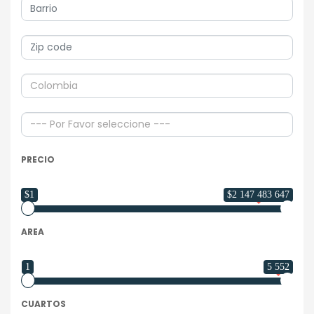
PRECIO
$1
$2 147 483 647
AREA
1
5 552
CUARTOS