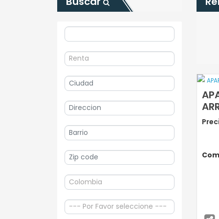
Buscar
Re
AP
ARR
Prec
Com