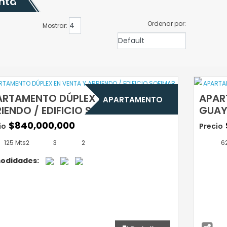
nta
Ordenar por:
Mostrar:
ARTAMENTO DÚPLEX EN VENTA Y
APAR
APARTAMENTO
IENDO / EDIFICIO SOFIMAR
GUAY
$840,000,000
io
Precio
125 Mts2
3
2
62
odidades: