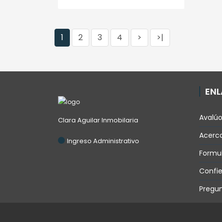
1
2
3
4
>
>|
ENL
Avalú
Clara Aguilar Inmobilaria
Acerca
Ingreso Administrativo
Formul
Confie
Pregun